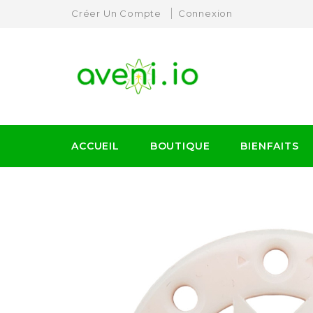
Créer Un Compte
Connexion
ACCUEIL
BOUTIQUE
BIENFAITS
Harmonisateurs Appareils Electroniques
Appareils Petite Electronique
Harmonisateurs Vehicules
Dispositifs Profess