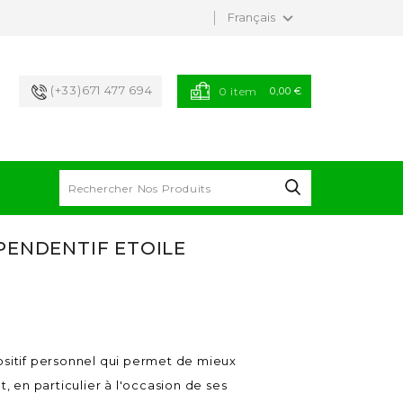
keyboard_arrow_down
Français
(+33)671 477 694
0 item
0,00 €
ENDENTIF ETOILE
positif personnel qui permet de mieux
 en particulier à l'occasion de ses