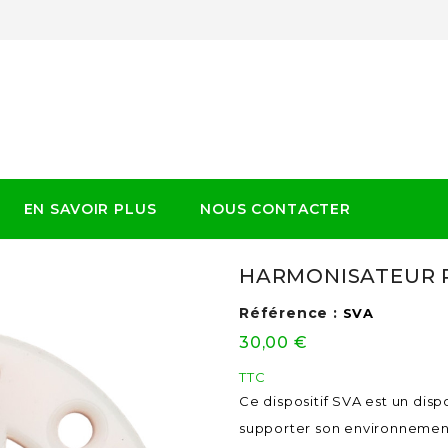
EN SAVOIR PLUS
NOUS CONTACTER
ionels
Dispositifs Personnels
Harmonisateurs Habitation Et Autres Sites
HARMONISATEUR P
Référence :
SVA
30,00 €
TTC
Ce dispositif SVA est un dis
supporter son environnement,