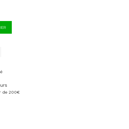
IER
sé
ours
ir de 200€