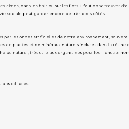
es cimes, dans les bois ou sur les flots. Il faut donc trouver d'a
a vie sociale peut garder encore de très bons côtés.
ées par les ondes artificielles de notre environnement, souvent
es de plantes et de minéraux naturels incluses dans la résine 
roche du naturel, très utile aux organismes pour leur fonctionne
ions difficiles.