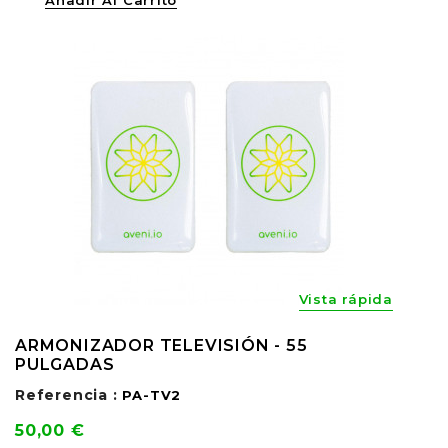
Añadir Al Carrito
Vista rápida
ARMONIZADOR TELEVISIÓN - 55
PULGADAS
Referencia :
PA-TV2
Precio
50,00 €