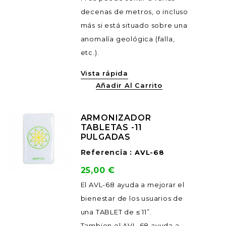
decenas de metros, o incluso
más si está situado sobre una
anomalía geológica (falla,
etc.).
Vista rápida
Añadir Al Carrito
ARMONIZADOR
TABLETAS -11
PULGADAS
Referencia :
AVL-68
Precio
25,00 €
El AVL-68 ayuda a mejorar el
bienestar de los usuarios de
una TABLET de ≤ 11”.
Tambien el AVL-68 ayuda a