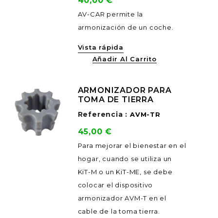
40,00 €
AV-CAR permite la
armonización de un coche.
Vista rápida
Añadir Al Carrito
ARMONIZADOR PARA
TOMA DE TIERRA
Referencia :
AVM-TR
Precio
45,00 €
Para mejorar el bienestar en el
hogar, cuando se utiliza un
KiT-M o un KiT-ME, se debe
colocar el dispositivo
armonizador AVM-T en el
cable de la toma tierra.