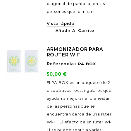
diagonal de pantalla) en las
personas que lo miran.
Vista rápida
Añadir Al Carrito
ARMONIZADOR PARA
ROUTER WIFI
Referencia :
PA-BOX
Precio
50,00 €
El PA-BOX es un paquete de 2
dispositivos rectangulares que
ayudan a mejorar el bienestar
de las personas que se
encuentran cerca de una ruter
Wi-Fi. El efecto de un ruter Wi-
Fi se puede sentir a varias