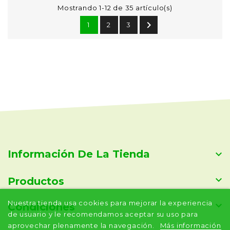
Mostrando 1-12 de 35 artículo(s)

1
2
3
Información De La Tienda


Productos
Nuestra tienda usa cookies para mejorar la experiencia

Condiciones
de usuario y le recomendamos aceptar su uso para
aprovechar plenamente la navegación.
Más información