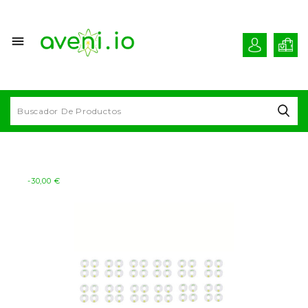

-30,00 €