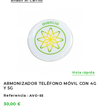
Añadir Al Carrito
Vista rápida
ARMONIZADOR TELÉFONO MÓVIL CON 4G
Y 5G
Referencia :
AVO-55
Precio
30,00 €